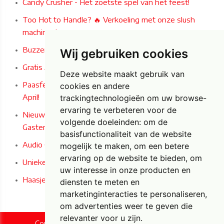
Candy Crusher - Het zoetste spel van het feest!
Too Hot to Handle? 🔥 Verkoeling met onze slush
machines!
Buzzer Wire Game: Het ultieme concentratiespel!
Wij gebruiken cookies
Gratis Airbrush Paastattoos deze zaterdag 4/04/2026!
Deze website maakt gebruik van
Paasfeest bij Carrefour Market Bilzen-Hoeselt op 4 & 5
cookies en andere
April!
trackingtechnologieën om uw browse-
ervaring te verbeteren voor de
Nieuw bij Foxy Fun - Audio en Audio/Video
volgende doeleinden:
om de
Gastenboeken in Iconische Engelse Telefooncel!
basisfunctionaliteit van de website
Audio Gastenboek
mogelijk te maken
,
om een betere
ervaring op de website te bieden
,
om
Unieke Paas- en woondecoratie bij Foxy Fun!
uw interesse in onze producten en
Haasjes horen, zien en zwijgen
diensten te meten en
marketinginteracties te personaliseren
,
om advertenties weer te geven die
relevanter voor u zijn
.
Copyright © 2026 Foxy Fun. All rights reserved.