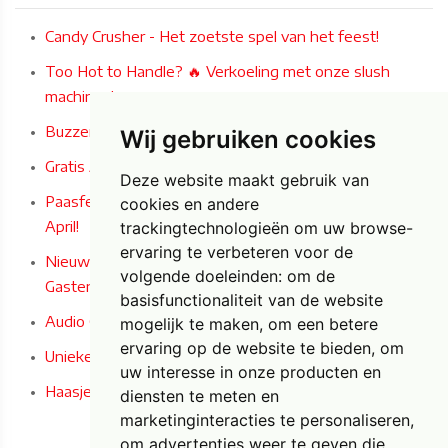
Candy Crusher - Het zoetste spel van het feest!
Too Hot to Handle? 🔥 Verkoeling met onze slush
machines!
Buzzer Wire Game: Het ultieme concentratiespel!
Wij gebruiken cookies
Gratis Airbrush Paastattoos deze zaterdag 4/04/2026!
Deze website maakt gebruik van
Paasfeest bij Carrefour Market Bilzen-Hoeselt op 4 & 5
cookies en andere
April!
trackingtechnologieën om uw browse-
ervaring te verbeteren voor de
Nieuw bij Foxy Fun - Audio en Audio/Video
volgende doeleinden:
om de
Gastenboeken in Iconische Engelse Telefooncel!
basisfunctionaliteit van de website
Audio Gastenboek
mogelijk te maken
,
om een betere
ervaring op de website te bieden
,
om
Unieke Paas- en woondecoratie bij Foxy Fun!
uw interesse in onze producten en
Haasjes horen, zien en zwijgen
diensten te meten en
marketinginteracties te personaliseren
,
om advertenties weer te geven die