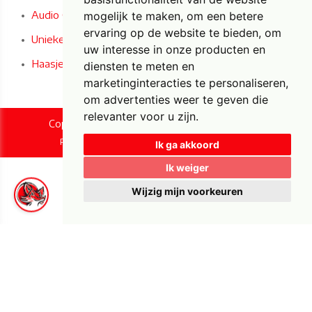
Audio Gastenboek
mogelijk te maken
,
om een betere
ervaring op de website te bieden
,
om
Unieke Paas- en woondecoratie bij Foxy Fun!
uw interesse in onze producten en
Haasjes horen, zien en zwijgen
diensten te meten en
marketinginteracties te personaliseren
,
om advertenties weer te geven die
relevanter voor u zijn
.
Copyright © 2026 Foxy Fun. All rights reserved.
|
Privacy & Cookies
UP-TO-DATE WebDesign
Ik ga akkoord
Ik weiger
Wijzig mijn voorkeuren