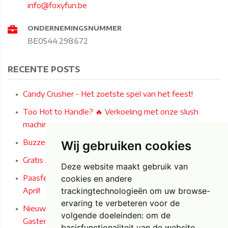
info@foxyfun.be
ONDERNEMINGSNUMMER
BE0544.298.672
RECENTE POSTS
Candy Crusher - Het zoetste spel van het feest!
Too Hot to Handle? 🔥 Verkoeling met onze slush
machines!
Buzzer Wire Game: Het ultieme concentratiespel!
Wij gebruiken cookies
Gratis Airbrush Paastattoos deze zaterdag 4/04/2026!
Deze website maakt gebruik van
Paasfeest bij Carrefour Market Bilzen-Hoeselt op 4 & 5
cookies en andere
April!
trackingtechnologieën om uw browse-
ervaring te verbeteren voor de
Nieuw bij Foxy Fun - Audio en Audio/Video
volgende doeleinden:
om de
Gastenboeken in Iconische Engelse Telefooncel!
basisfunctionaliteit van de website