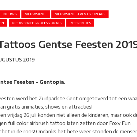
NIEUWS
NIEUWSBRIEF
NIEUWSBRIEF-EVENTSBUREAUS
REN
NIEUWSBRIEF-PROFESSIONALS
REFERENTIES
Tattoos Gentse Feesten 201
UGUSTUS 2019
ntse Feesten - Gentopia.
Feesten werd het Zuidpark te Gent omgetoverd tot een waa
an gratis animaties, shows en attracties!
en vrijdag 26 juli konden niet alleen de kinderen, maar ook d
n full color airbrush tattoo laten zetten door Foxy Fun.
chot in de roos! Ondanks het hete weer stonden de mense