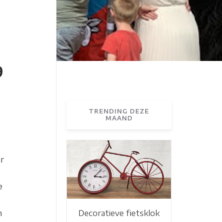
9
TRENDING DEZE
MAAND
r
e
n
Decoratieve fietsklok