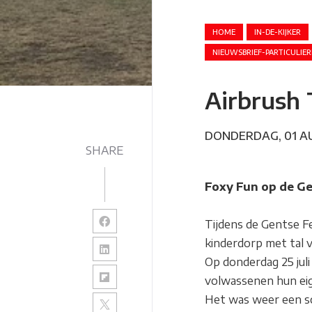
HOME
IN-DE-KIJKER
NIEUWSBRIEF-PARTICULIE
Airbrush 
DONDERDAG, 01 A
SHARE
Foxy Fun op de Ge
Tijdens de Gentse 
kinderdorp met tal v
Op donderdag 25 juli 
volwassenen hun eige
Het was weer een s