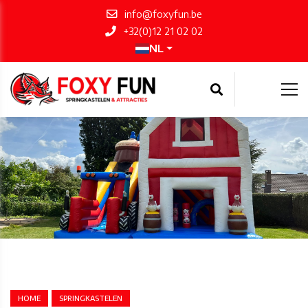
info@foxyfun.be
+32(0)12 21 02 02
NL
HOME
SPRINGKASTELEN