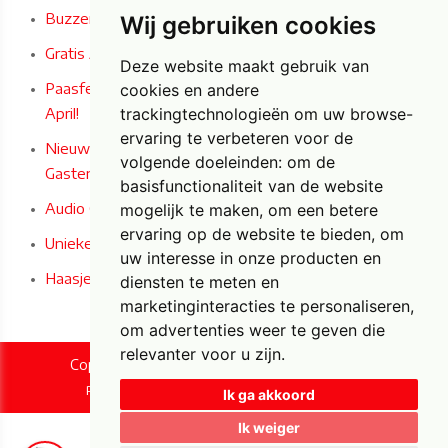
Buzzer Wire Game: Het ultieme concentratiespel!
Wij gebruiken cookies
Gratis Airbrush Paastattoos deze zaterdag 4/04/2026!
Deze website maakt gebruik van
Paasfeest bij Carrefour Market Bilzen-Hoeselt op 4 & 5
cookies en andere
April!
trackingtechnologieën om uw browse-
ervaring te verbeteren voor de
Nieuw bij Foxy Fun - Audio en Audio/Video
volgende doeleinden:
om de
Gastenboeken in Iconische Engelse Telefooncel!
basisfunctionaliteit van de website
Audio Gastenboek
mogelijk te maken
,
om een betere
ervaring op de website te bieden
,
om
Unieke Paas- en woondecoratie bij Foxy Fun!
uw interesse in onze producten en
Haasjes horen, zien en zwijgen
diensten te meten en
marketinginteracties te personaliseren
,
om advertenties weer te geven die
relevanter voor u zijn
.
Copyright © 2026 Foxy Fun. All rights reserved.
|
Privacy & Cookies
UP-TO-DATE WebDesign
Ik ga akkoord
Ik weiger