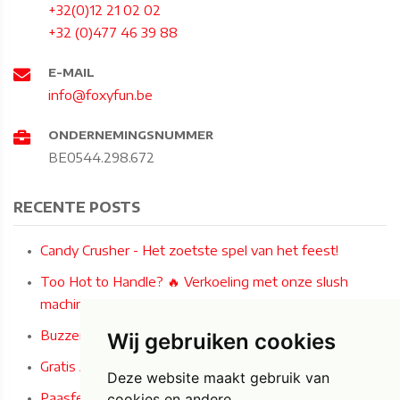
+32(0)12 21 02 02
+32 (0)477 46 39 88
E-MAIL
info@foxyfun.be
ONDERNEMINGSNUMMER
BE0544.298.672
RECENTE POSTS
Candy Crusher - Het zoetste spel van het feest!
Too Hot to Handle? 🔥 Verkoeling met onze slush
machines!
Buzzer Wire Game: Het ultieme concentratiespel!
Wij gebruiken cookies
Gratis Airbrush Paastattoos deze zaterdag 4/04/2026!
Deze website maakt gebruik van
Paasfeest bij Carrefour Market Bilzen-Hoeselt op 4 & 5
cookies en andere