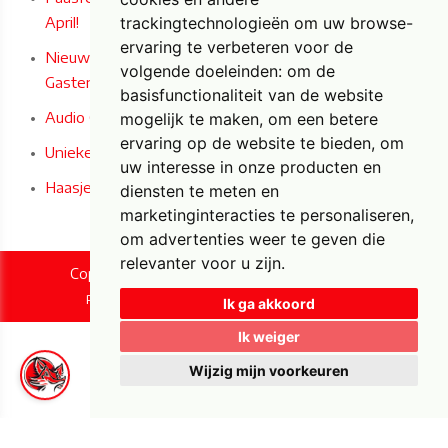
April!
trackingtechnologieën om uw browse-
ervaring te verbeteren voor de
Nieuw bij Foxy Fun - Audio en Audio/Video
volgende doeleinden:
om de
Gastenboeken in Iconische Engelse Telefooncel!
basisfunctionaliteit van de website
Audio Gastenboek
mogelijk te maken
,
om een betere
ervaring op de website te bieden
,
om
Unieke Paas- en woondecoratie bij Foxy Fun!
uw interesse in onze producten en
Haasjes horen, zien en zwijgen
diensten te meten en
marketinginteracties te personaliseren
,
om advertenties weer te geven die
relevanter voor u zijn
.
Copyright © 2026 Foxy Fun. All rights reserved.
|
Privacy & Cookies
UP-TO-DATE WebDesign
Ik ga akkoord
Ik weiger
Wijzig mijn voorkeuren