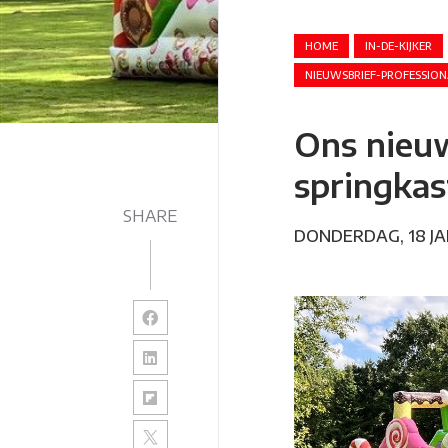
HOME
IN-DE-KIJKER
NIEUWSBRIEF-PROFESSION
Ons nieu
springkas
SHARE
DONDERDAG, 18 JA