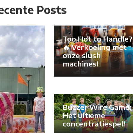
ecente Posts
Too Hot to Handle?
🔥 Verkoeling met
onze slush
machines!
Buzzer Wire Game:
Het ultieme
concentratiespel!