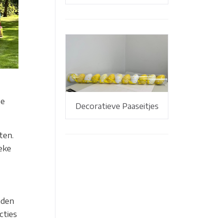
te
Decoratieve Paaseitjes
ten.
ieke
nden
cties