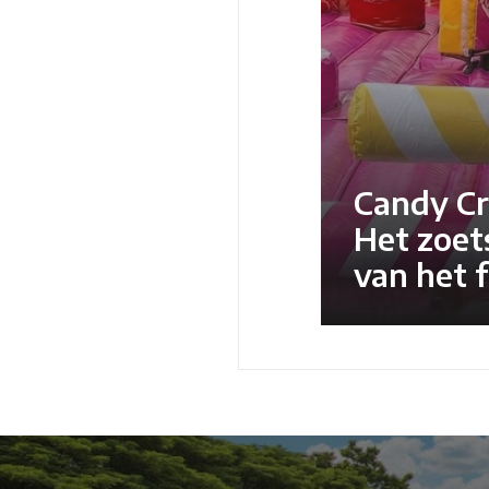
Candy Cr
Het zoet
van het f