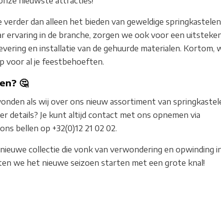
 onze nieuwste attracties!
e verder dan alleen het bieden van geweldige springkastelen
aar ervaring in de branche, zorgen we ook voor een uitsteke
 levering en installatie van de gehuurde materialen. Kortom, 
p voor al je feestbehoeften.
en? 🤔
onden als wij over ons nieuw assortiment van springkastel
eer details? Je kunt altijd contact met ons opnemen via
ns bellen op +32(0)12 21 02 02.
ieuwe collectie die vonk van verwondering en opwinding i
aten we het nieuwe seizoen starten met een grote knal!