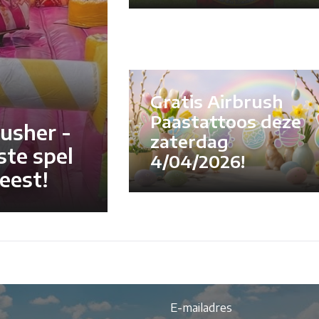
Gratis Airbrush
Paastattoos deze
usher -
zaterdag
ste spel
4/04/2026!
eest!
E-mailadres