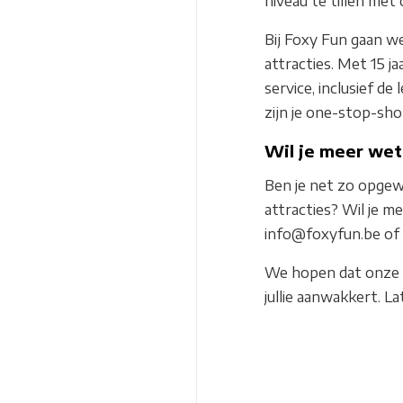
niveau te tillen met
Bij Foxy Fun gaan w
attracties. Met 15 j
service, inclusief de
zijn je one-stop-sho
Wil je meer wet
Ben je net zo opgew
attracties? Wil je m
info@foxyfun.be of o
We hopen dat onze n
jullie aanwakkert. L