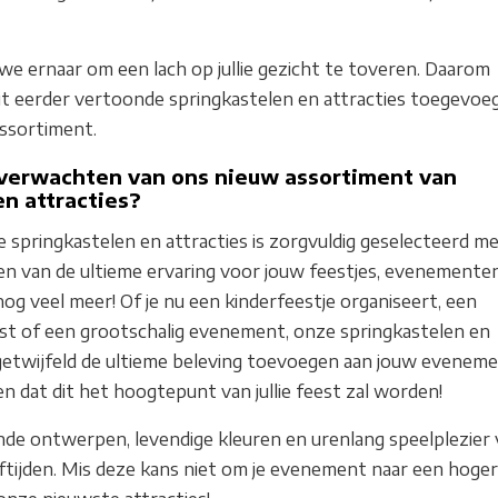
n we ernaar om een lach op jullie gezicht te toveren. Daarom
 eerder vertoonde springkastelen en attracties toegevoe
assortiment.
 verwachten van ons nieuw assortiment van
en attracties?
 springkastelen en attracties is zorgvuldig geselecteerd m
en van de ultieme ervaring voor jouw feestjes, evenementen
g veel meer! Of je nu een kinderfeestje organiseert, een
est of een grootschalig evenement, onze springkastelen en
ngetwijfeld de ultieme beleving toevoegen aan jouw eveneme
 dat dit het hoogtepunt van jullie feest zal worden!
de ontwerpen, levendige kleuren en urenlang speelplezier
eftijden. Mis deze kans niet om je evenement naar een hoger