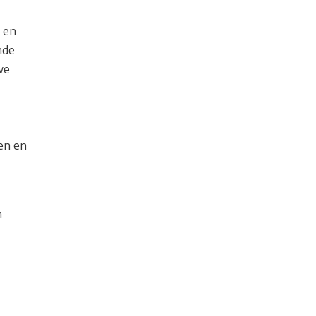
 en
nde
we
en en
n