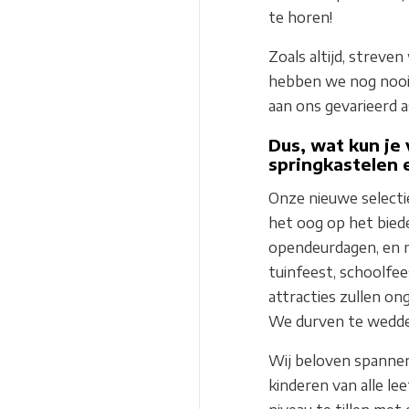
te horen!
Zoals altijd, streve
hebben we nog nooit
aan ons gevarieerd 
Dus, wat kun je
springkastelen 
Onze nieuwe selectie
het oog op het bied
opendeurdagen, en no
tuinfeest, schoolfe
attracties zullen o
We durven te wedden
Wij beloven spannen
kinderen van alle le