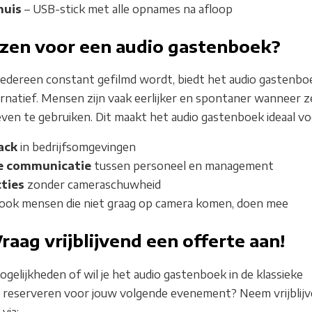
huis
– USB-stick met alle opnames na afloop
zen voor een audio gastenboek?
iedereen constant gefilmd wordt, biedt het audio gastenbo
ernatief. Mensen zijn vaak eerlijker en spontaner wanneer z
ven te gebruiken. Dit maakt het audio gastenboek ideaal vo
ack
in bedrijfsomgevingen
ke communicatie
tussen personeel en management
ties
zonder cameraschuwheid
ook mensen die niet graag op camera komen, doen mee
raag vrijblijvend een offerte aan!
gelijkheden of wil je het audio gastenboek in de klassieke
l reserveren voor jouw volgende evenement? Neem vrijblij
via: