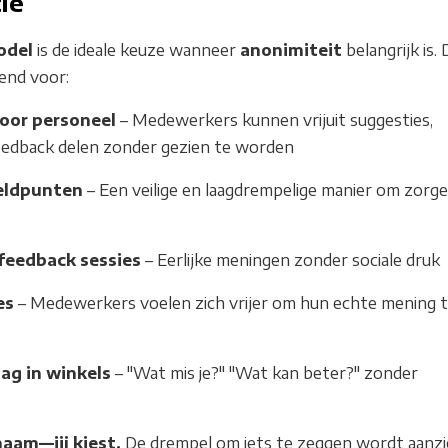
ie
odel
is de ideale keuze wanneer
anonimiteit
belangrijk is.
end voor:
oor personeel
– Medewerkers kunnen vrijuit suggesties,
eedback delen zonder gezien te worden
eldpunten
– Een veilige en laagdrempelige manier om zorge
feedback sessies
– Eerlijke meningen zonder sociale druk
es
– Medewerkers voelen zich vrijer om hun echte mening 
ag in winkels
– "Wat mis je?" "Wat kan beter?" zonder
aam—jij kiest.
De drempel om iets te zeggen wordt aanzie