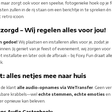
, maar zorgt ook voor een speelse, fotogenieke hoek op je 
ten zullen in de rij staan om een berichtje in te spreken én
t retro icoon.
zorgd – Wij regelen alles voor jou!
n gedoe!
Wij plaatsen en installeren alles voor je, zodat je
innen. Jij geniet van je feest of evenement, wij zorgen voor
t installatie en later ook de afbraak – bij Foxy Fun draait al
k.
: alles netjes mee naar huis
 de klant
alle audio-opnames via WeTransfer
. Geen ve
eesbare krabbels—wel
echte stemmen, echte emoties
en
er opnieuw kan beleven.
ons Audio Gastenboek: