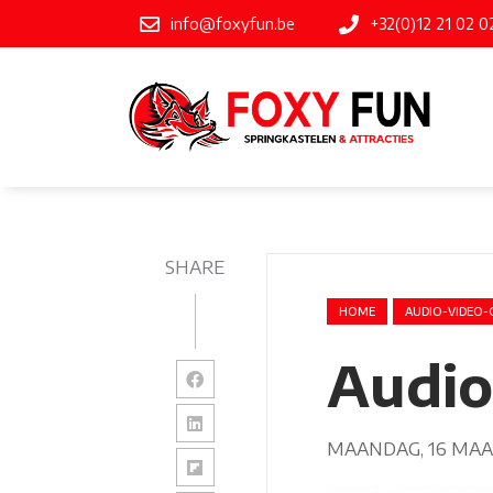
info@foxyfun.be
+32(0)12 21 02 0
SHARE
HOME
AUDIO-VIDEO
Audio
MAANDAG, 16 MAA