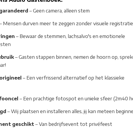
garandeerd
– Geen camera, alleen stem
– Mensen durven meer te zeggen zonder visuele registratie
ringen
– Bewaar de stemmen, lachsalvo's en emotionele
asten
ebruik
– Gasten stappen binnen, nemen de hoorn op, spre
ar!
origineel
– Een verfrissend alternatief op het klassieke
fooncel
– Een prachtige fotospot en unieke sfeer (2m40 h
rgd
– Wij plaatsen en installeren alles, jij kan meteen beginn
ment geschikt
– Van bedrijfsevent tot privéfeest