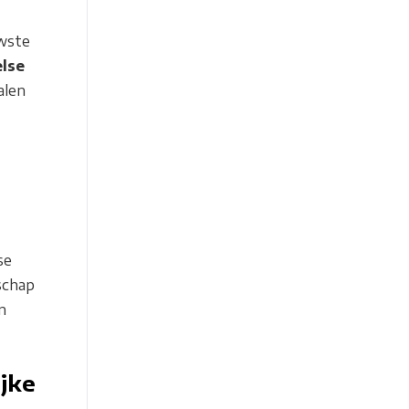
uwste
lse
alen
se
schap
n
jke