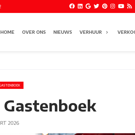
2
HOME
OVER ONS
NIEUWS
VERHUUR
VERKO
-GASTENBOEK
 Gastenboek
RT 2026