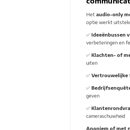
communicat
Het
audio-only m
optie werkt uitstek
✅
Ideeënbussen v
verbeteringen en f
✅
Klachten- of m
uiten
✅
Vertrouwelijke 
✅
Bedrijfsenquêt
geven
✅
Klantenrondvra
cameraschuwheid
Anoniem of met n