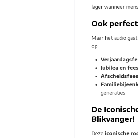
lager wanneer mens
Ook perfect
Maar het audio gast
op:
Verjaardagsf
Jubilea en fe
Afscheidsfee
Familiebijee
generaties
De Iconisch
Blikvanger!
Deze
iconische ro