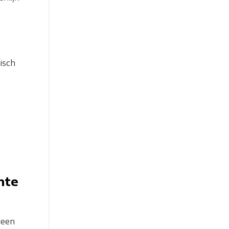
isch
hte
lleen