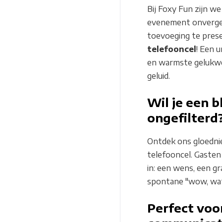
Bij Foxy Fun zijn we
evenement onverget
toevoeging te pres
telefooncel
! Een 
en warmste gelukwen
geluid.
Wil je een 
ongefilterd
Ontdek ons gloedni
telefooncel. Gaste
in: een wens, een g
spontane "wow, wat 
Perfect voo