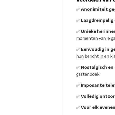
✅
Anonimiteit ge
✅
Laagdrempelig
✅
Unieke herinne
momenten van je g
✅
Eenvoudig in g
hun bericht in en kla
✅
Nostalgisch en 
gastenboek
✅
Imposante tele
✅
Volledig ontzo
✅
Voor elk evene