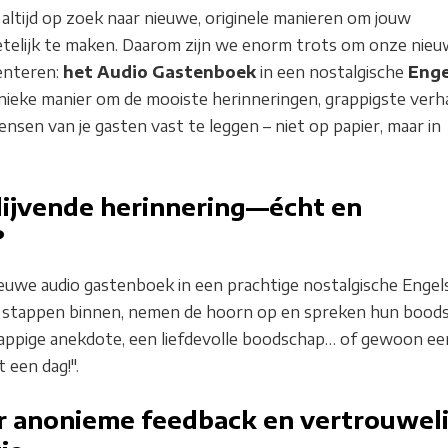
 altijd op zoek naar nieuwe, originele manieren om jouw
elijk te maken. Daarom zijn we enorm trots om onze nie
enteren:
het Audio Gastenboek
in een nostalgische
Enge
unieke manier om de mooiste herinneringen, grappigste verh
sen van je gasten vast te leggen – niet op papier, maar in
blijvende herinnering—écht en
?
euwe audio gastenboek in een prachtige nostalgische Engel
n stappen binnen, nemen de hoorn op en spreken hun bood
rappige anekdote, een liefdevolle boodschap… of gewoon ee
een dag!".
r anonieme feedback en vertrouweli