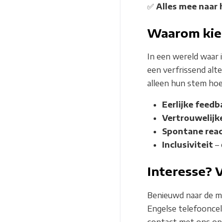
✅
Alles mee naar 
Waarom kie
In een wereld waar 
een verfrissend alt
alleen hun stem hoe
Eerlijke feedb
Vertrouwelij
Spontane reac
Inclusiviteit
– 
Interesse? V
Benieuwd naar de mo
Engelse telefoonce
contact met ons op 