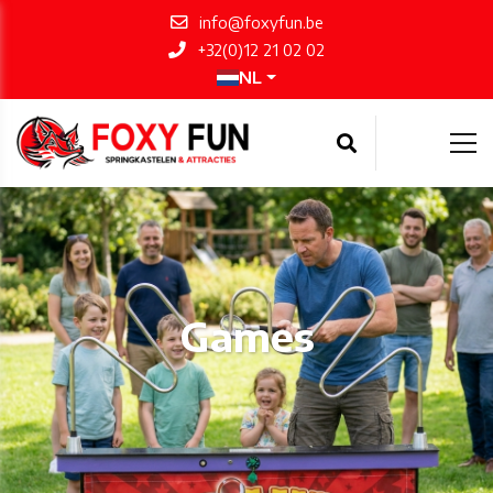
info@foxyfun.be
+32(0)12 21 02 02
NL
Games