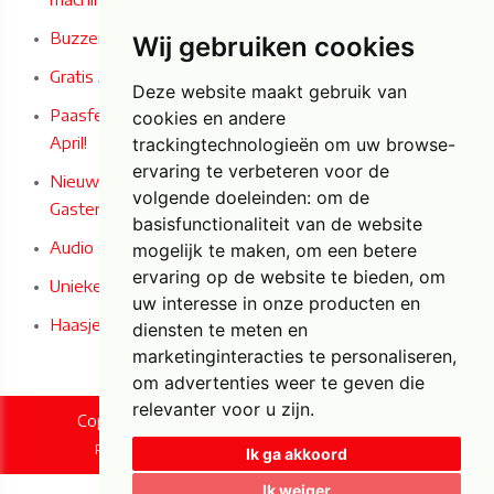
Buzzer Wire Game: Het ultieme concentratiespel!
Wij gebruiken cookies
Gratis Airbrush Paastattoos deze zaterdag 4/04/2026!
Deze website maakt gebruik van
Paasfeest bij Carrefour Market Bilzen-Hoeselt op 4 & 5
cookies en andere
April!
trackingtechnologieën om uw browse-
ervaring te verbeteren voor de
Nieuw bij Foxy Fun - Audio en Audio/Video
volgende doeleinden:
om de
Gastenboeken in Iconische Engelse Telefooncel!
basisfunctionaliteit van de website
Audio Gastenboek
mogelijk te maken
,
om een betere
ervaring op de website te bieden
,
om
Unieke Paas- en woondecoratie bij Foxy Fun!
uw interesse in onze producten en
Haasjes horen, zien en zwijgen
diensten te meten en
marketinginteracties te personaliseren
,
om advertenties weer te geven die
relevanter voor u zijn
.
Copyright © 2026 Foxy Fun. All rights reserved.
|
Privacy & Cookies
UP-TO-DATE WebDesign
Ik ga akkoord
Ik weiger